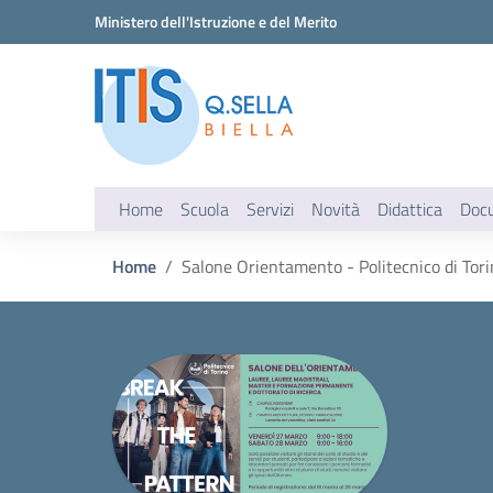
Vai ai contenuti
Vai al menu di navigazione
Vai al footer
Ministero dell'Istruzione e del Merito
Home
Scuola
Servizi
Novità
Didattica
Doc
Home
Salone Orientamento - Politecnico di Tor