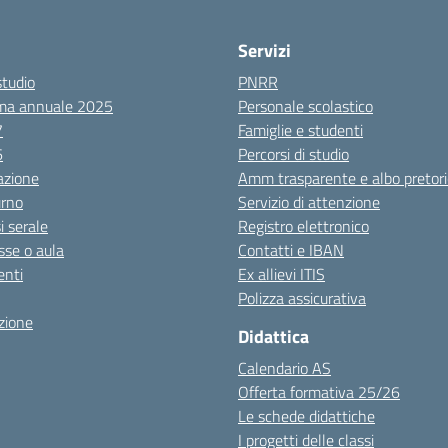
Servizi
studio
PNRR
ma annuale 2025
Personale scolastico
7
Famiglie e studenti
6
Percorsi di studio
azione
Amm trasparente e albo pretori
urno
Servizio di attenzione
i serale
Registro elettronico
sse o aula
Contatti e IBAN
nti
Ex allievi ITIS
Polizza assicurativa
zione
Didattica
Calendario AS
Offerta formativa 25/26
Le schede didattiche
I progetti delle classi