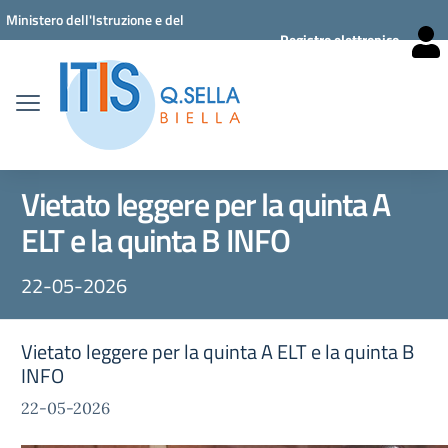
Vai ai contenuti
Vai al menu di navigazione
Vai al footer
Ministero dell'Istruzione e del
Registro elettronico
Merito
Vietato leggere per la quinta A
ELT e la quinta B INFO
22-05-2026
Vietato leggere per la quinta A ELT e la quinta B
INFO
22-05-2026