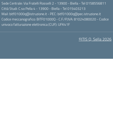
Sede Centrale: Via Fratelli Rosselli 2 - 13900 - Biella - Tel 0158556811
Città Studi: C.so Pella 4 - 13900 - Biella - Tel 015403213
Mail:
bitf01000q@istruzione.it
- PEC:
bitf01000q@pec.istruzione.it
Codice meccanografico: BITF01000Q - C.F./P,IVA: 81024080020 - Codice
univoco fatturazione elettronica (CUF): UFK41F
©ITIS Q. Sella 2026