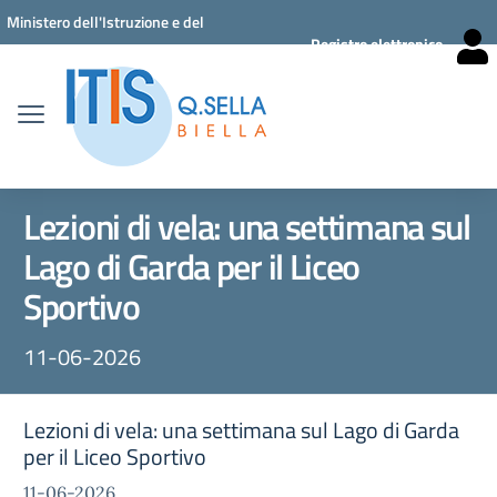
Vai ai contenuti
Vai al menu di navigazione
Vai al footer
Ministero dell'Istruzione e del
Registro elettronico
Merito
Lezioni di vela: una settimana sul
Lago di Garda per il Liceo
Sportivo
11-06-2026
Lezioni di vela: una settimana sul Lago di Garda
per il Liceo Sportivo
11-06-2026