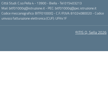
Città Studi: C.so Pella 4 - 13900 - Biella - Tel 015403213
Mail:
bitf01000q@istruzione.it
- PEC:
bitf01000q@pec.istruzione.it
Codice meccanografico: BITF01000Q - C.F./P,IVA: 81024080020 - Codice
univoco fatturazione elettronica (CUF): UFK41F
©ITIS Q. Sella 2026