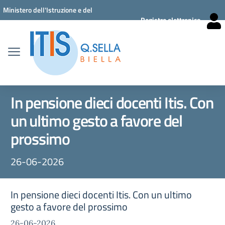
Vai ai contenuti
Vai al menu di navigazione
Vai al footer
Ministero dell'Istruzione e del
Registro elettronico
Merito
In pensione dieci docenti Itis. Con
un ultimo gesto a favore del
prossimo
26-06-2026
In pensione dieci docenti Itis. Con un ultimo
gesto a favore del prossimo
26-06-2026