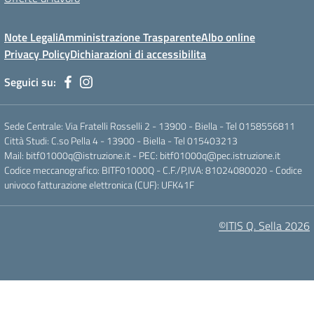
Note Legali
Amministrazione Trasparente
Albo online
Privacy Policy
Dichiarazioni di accessibilita
Seguici su:
Sede Centrale: Via Fratelli Rosselli 2 - 13900 - Biella - Tel 0158556811
Città Studi: C.so Pella 4 - 13900 - Biella - Tel 015403213
Mail:
bitf01000q@istruzione.it
- PEC:
bitf01000q@pec.istruzione.it
Codice meccanografico: BITF01000Q - C.F./P,IVA: 81024080020 - Codice
univoco fatturazione elettronica (CUF): UFK41F
©ITIS Q. Sella 2026