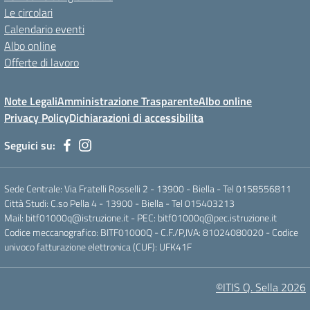
Le circolari
Calendario eventi
Albo online
Offerte di lavoro
Note Legali
Amministrazione Trasparente
Albo online
Privacy Policy
Dichiarazioni di accessibilita
Seguici su:
Sede Centrale: Via Fratelli Rosselli 2 - 13900 - Biella - Tel 0158556811
Città Studi: C.so Pella 4 - 13900 - Biella - Tel 015403213
Mail:
bitf01000q@istruzione.it
- PEC:
bitf01000q@pec.istruzione.it
Codice meccanografico: BITF01000Q - C.F./P,IVA: 81024080020 - Codice
univoco fatturazione elettronica (CUF): UFK41F
©ITIS Q. Sella 2026