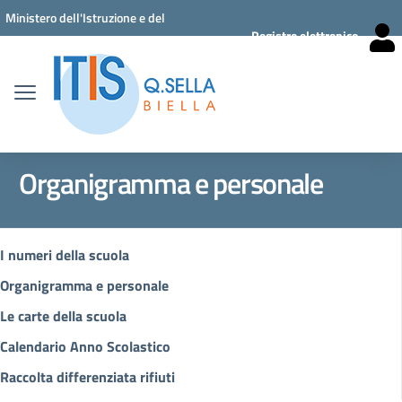
Vai ai contenuti
Vai al menu di navigazione
Vai al footer
Ministero dell'Istruzione e del
Registro elettronico
Merito
Organigramma e personale
I numeri della scuola
Organigramma e personale
Le carte della scuola
Calendario Anno Scolastico
Raccolta differenziata rifiuti