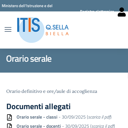
Vai ai contenuti
Vai al menu di navigazione
Vai al footer
Ministero dell'Istruzione e del
Registro elettronico
Merito
Orario serale
Orario definitivo e ore/aule di accoglienza
Documenti allegati
Orario serale - classi
- 30/09/2025 (
scarica il pdf
)
Orario serale - docenti
- 30/09/2025 (
scarica il pdf
)