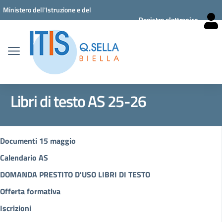
Vai ai contenuti
Vai al menu di navigazione
Vai al footer
Ministero dell'Istruzione e del
Registro elettronico
Merito
Libri di testo AS 25-26
Documenti 15 maggio
Calendario AS
DOMANDA PRESTITO D'USO LIBRI DI TESTO
Offerta formativa
Iscrizioni