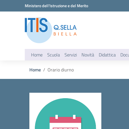
Vai ai contenuti
Vai al menu di navigazione
Vai al footer
Ministero dell'Istruzione e del Merito
Home
Scuola
Servizi
Novità
Didattica
Doc
Home
Orario diurno