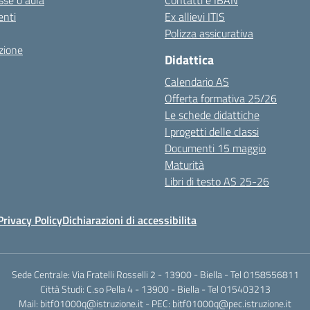
sse o aula
Contatti e IBAN
nti
Ex allievi ITIS
Polizza assicurativa
zione
Didattica
Calendario AS
Offerta formativa 25/26
Le schede didattiche
I progetti delle classi
Documenti 15 maggio
Maturità
Libri di testo AS 25-26
Privacy Policy
Dichiarazioni di accessibilita
Sede Centrale: Via Fratelli Rosselli 2 - 13900 - Biella - Tel 0158556811
Città Studi: C.so Pella 4 - 13900 - Biella - Tel 015403213
Mail:
bitf01000q@istruzione.it
- PEC:
bitf01000q@pec.istruzione.it