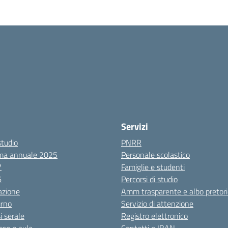
Servizi
studio
PNRR
ma annuale 2025
Personale scolastico
7
Famiglie e studenti
6
Percorsi di studio
azione
Amm trasparente e albo pretori
urno
Servizio di attenzione
i serale
Registro elettronico