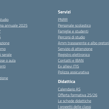
Servizi
studio
PNRR
ma annuale 2025
Personale scolastico
7
Famiglie e studenti
6
Percorsi di studio
azione
Amm trasparente e albo pretori
urno
Servizio di attenzione
i serale
Registro elettronico
sse o aula
Contatti e IBAN
nti
Ex allievi ITIS
Polizza assicurativa
zione
Didattica
Calendario AS
Offerta formativa 25/26
Le schede didattiche
I progetti delle classi