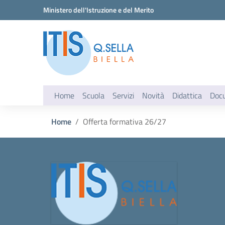
Vai ai contenuti
Vai al menu di navigazione
Vai al footer
Ministero dell'Istruzione e del Merito
Home
Scuola
Servizi
Novità
Didattica
Doc
Home
Offerta formativa 26/27