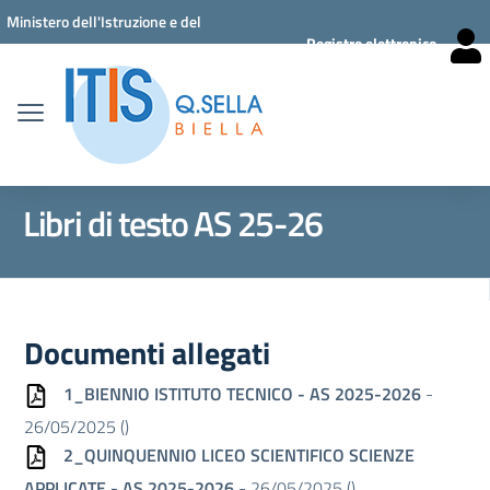
Vai ai contenuti
Vai al menu di navigazione
Vai al footer
Ministero dell'Istruzione e del
Registro elettronico
Merito
Libri di testo AS 25-26
Documenti allegati
1_BIENNIO ISTITUTO TECNICO - AS 2025-2026
-
26/05/2025 (
)
2_QUINQUENNIO LICEO SCIENTIFICO SCIENZE
APPLICATE - AS 2025-2026
- 26/05/2025 (
)