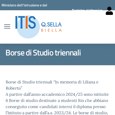
Vai ai contenuti
Vai al menu di navigazione
Vai al footer
Ministero dell'Istruzione e del
Registro elettronico
Merito
Borse di Studio triennali
Borse di Studio triennali “In memoria di Liliana e
Roberto”
A partire dall’anno accademico 2024/25 sono istituite
6 Borse di studio destinate a studenti Itis che abbiano
conseguito come candidati interni il diploma presso
l’Istituto a partire dall’a.s. 2023/24. Le borse di studio,