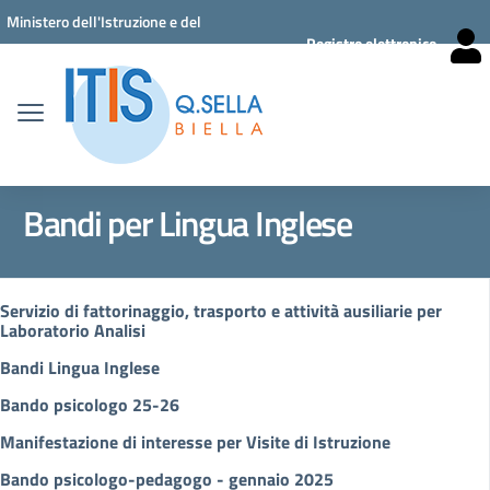
Vai ai contenuti
Vai al menu di navigazione
Vai al footer
Ministero dell'Istruzione e del
Registro elettronico
Merito
Bandi per Lingua Inglese
Servizio di fattorinaggio, trasporto e attività ausiliarie per
Laboratorio Analisi
Bandi Lingua Inglese
Bando psicologo 25-26
Manifestazione di interesse per Visite di Istruzione
Bando psicologo-pedagogo - gennaio 2025