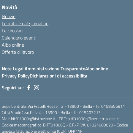
Novità
Notizie
Le notizie dal giornalino
Le circolari
Calendario eventi
Albo online
Offerte di lavoro
Note Legali
Amministrazione Trasparente
Albo online
Privacy Policy
Dichiarazioni di accessibilita
Seguici su:
Sede Centrale: Via Fratelli Rosselli 2 - 13900 - Biella - Tel 0158556811
Città Studi: C.so Pella 4 - 13900 - Biella - Tel 015403213
Mail:
bitf01000q@istruzione.it
- PEC:
bitf01000q@pec.istruzione.it
Codice meccanografico: BITF01000Q - C.F./P,IVA: 81024080020 - Codice
univoco fatturazione elettronica (CUF): UFK41F