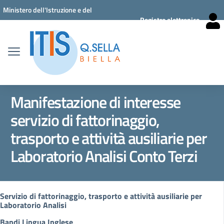
Vai ai contenuti
Vai al menu di navigazione
Vai al footer
Ministero dell'Istruzione e del
Registro elettronico
Merito
Manifestazione di interesse
servizio di fattorinaggio,
trasporto e attività ausiliarie per
Laboratorio Analisi Conto Terzi
Servizio di fattorinaggio, trasporto e attività ausiliarie per
Laboratorio Analisi
Bandi Lingua Inglese