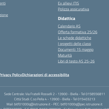
nti
Ex allievi ITIS
Polizza assicurativa
zione
Didattica
Calendario AS
Offerta formativa 25/26
Le schede didattiche
I progetti delle classi
Documenti 15 maggio
Maturità
Libri di testo AS 25-26
Privacy Policy
Dichiarazioni di accessibilita
Sede Centrale: Via Fratelli Rosselli 2 - 13900 - Biella - Tel 0158556811
Città Studi: C.so Pella 4 - 13900 - Biella - Tel 015403213
Mail:
bitf01000q@istruzione.it
- PEC:
bitf01000q@pec.istruzione.it