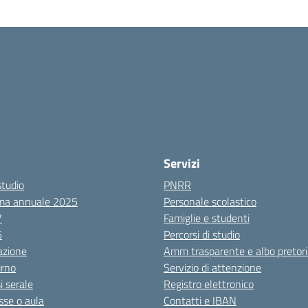
Servizi
studio
PNRR
ma annuale 2025
Personale scolastico
7
Famiglie e studenti
6
Percorsi di studio
azione
Amm trasparente e albo pretori
urno
Servizio di attenzione
i serale
Registro elettronico
sse o aula
Contatti e IBAN