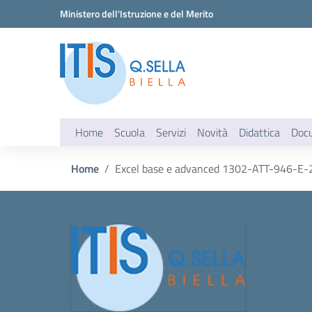
Vai ai contenuti
Vai al menu di navigazione
Vai al footer
Ministero dell'Istruzione e del Merito
Home
Scuola
Servizi
Novità
Didattica
Doc
Home
Excel base e advanced 1302-ATT-946-E-