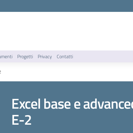
umenti
Progetti
Privacy
Contatti
2
Excel base e advanc
E-2