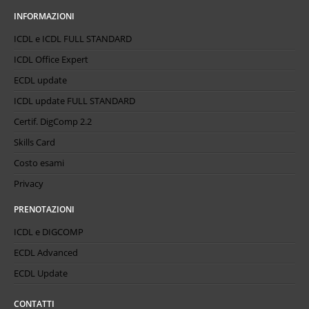
INFORMAZIONI
ICDL e ICDL FULL STANDARD
ICDL Office Expert
ECDL update
ICDL update FULL STANDARD
Certif. DigComp 2.2
Skills Card
Costo esami
Privacy
PRENOTAZIONI
ICDL e DIGCOMP
ECDL Advanced
ECDL Update
CONTATTI