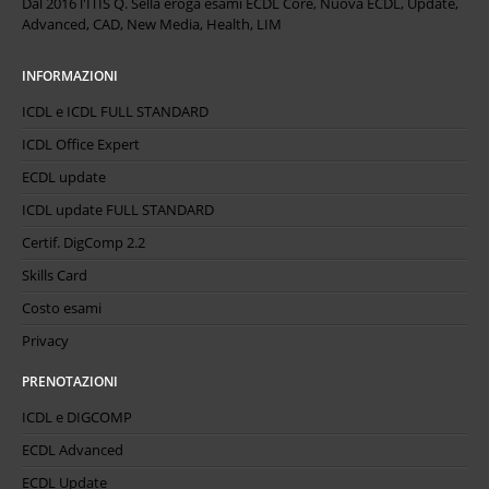
Dal 2016 l'ITIS Q. Sella eroga esami ECDL Core, Nuova ECDL, Update,
Advanced, CAD, New Media, Health, LIM
INFORMAZIONI
ICDL e ICDL FULL STANDARD
ICDL Office Expert
ECDL update
ICDL update FULL STANDARD
Certif. DigComp 2.2
Skills Card
Costo esami
Privacy
PRENOTAZIONI
ICDL e DIGCOMP
ECDL Advanced
ECDL Update