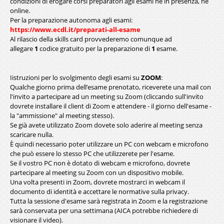
condizioni di erogare corsi preparatori agli esami né in presenza, né
online.
Per la preparazione autonoma agli esami:
https://www.ecdl.it/preparati-all-esame
Al rilascio della skills card provvederemo comunque ad
allegare
1
codice gratuito per la preparazione di
1
esame.
Iistruzioni per lo svolgimento degli esami su
ZOOM
:
Qualche giorno prima dell’esame prenotato, riceverete una mail con
l'invito a partecipare ad un meeting su Zoom (cliccando sull'invito
dovrete installare il client di Zoom e attendere - il giorno dell'esame -
la "ammissione" al meeting stesso).
Se già avete utilizzato Zoom dovete solo aderire al meeting senza
scaricare nulla.
È quindi necessario poter utilizzare un PC con webcam e microfono
che può essere lo stesso PC che utilizzerete per l'esame.
Se il vostro PC non è dotato di webcam e microfono, dovrete
partecipare al meeting su Zoom con un dispositivo mobile.
Una volta presenti in Zoom, dovrete mostrarci in webcam il
documento di identità e accettare le normative sulla privacy.
Tutta la sessione d'esame sarà registrata in Zoom e la registrazione
sarà conservata per una settimana (AICA potrebbe richiedere di
visionare il video).