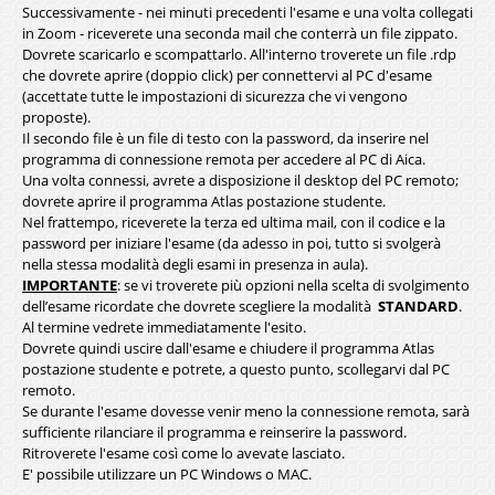
Successivamente - nei minuti precedenti l'esame e una volta collegati
in Zoom - riceverete una seconda mail che conterrà un file zippato.
Dovrete scaricarlo e scompattarlo. All'interno troverete un file .rdp
che dovrete aprire (doppio click) per connettervi al PC d'esame
(accettate tutte le impostazioni di sicurezza che vi vengono
proposte).
Il secondo file è un file di testo con la password, da inserire nel
programma di connessione remota per accedere al PC di Aica.
Una volta connessi, avrete a disposizione il desktop del PC remoto;
dovrete aprire il programma Atlas postazione studente.
Nel frattempo, riceverete la terza ed ultima mail, con il codice e la
password per iniziare l'esame (da adesso in poi, tutto si svolgerà
nella stessa modalità degli esami in presenza in aula).
IMPORTANTE
: se vi troverete più opzioni nella scelta di svolgimento
dell’esame ricordate che dovrete scegliere la modalità
STANDARD
.
Al termine vedrete immediatamente l'esito.
Dovrete quindi uscire dall'esame e chiudere il programma Atlas
postazione studente e potrete, a questo punto, scollegarvi dal PC
remoto.
Se durante l'esame dovesse venir meno la connessione remota, sarà
sufficiente rilanciare il programma e reinserire la password.
Ritroverete l'esame così come lo avevate lasciato.
E' possibile utilizzare un PC Windows o MAC.