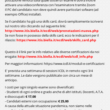
postazione remota sulla quale sosterrà l'esame e dovrà inoltre
attivare una videoconferenza con l'esaminatore tramite Zoom
Il PC del candidato non deve quindi avere particolari sofware (ad
esempio Office) installati.
Se il candidato ha già una skills card, dovrà semplicemente iscriversi
sul nostro sito cliccando sul seguente link:
http://www.itis.biella.it/ecdl/web/prenotazioni-nuova.php
Se non fosse in possesso della skills card, ecco le indicazioni per il
rilascio:
https://www.itis.biella.it/ecdl/web/skills_card.php
Questo è il link per le info relativo alle diverse certificazioni da noi
erogate:
http://www.itis.biella.it/ecdl/web/icdl_info.php
Per maggiori informazioni:
https://www.icdl.it/moduli-e-certificazioni
E' prevista una settimana di sessioni ICDL in remoto ogni 3/4
settimane. Le date vengono pubblicate con circa un mese di
anticipo.
I costi per ogni singolo esame sono diversificati:
- Studenti di ogni ordine e grado anche di altri istituti, Docenti, A.T.A.
e disoccupati:
€ 17,00
- Candidati esterni con occupazione:
€ 25,00
A causa della attuale situazione pandemica, non siamo nelle