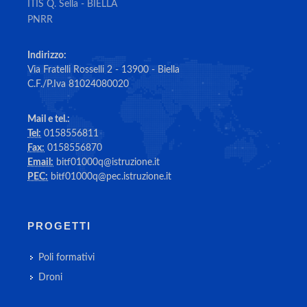
ITIS Q. Sella - BIELLA
PNRR
Indirizzo:
Via Fratelli Rosselli 2 - 13900 - Biella
C.F./P.Iva 81024080020
Mail e tel.:
Tel:
0158556811
Fax:
0158556870
Email:
bitf01000q@istruzione.it
PEC:
bitf01000q@pec.istruzione.it
PROGETTI
Poli formativi
Droni