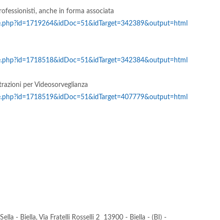
rofessionisti, anche in forma associata
hive.php?id=1719264&idDoc=51&idTarget=342389&output=html
hive.php?id=1718518&idDoc=51&idTarget=342384&output=html
strazioni per Videosorveglianza
hive.php?id=1718519&idDoc=51&idTarget=407779&output=html
lla - Biella, Via Fratelli Rosselli 2 13900 - Biella - (BI) -