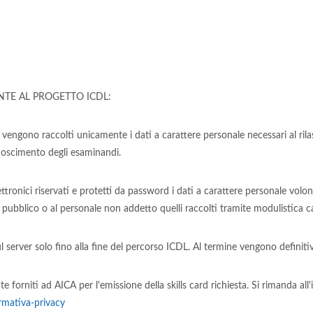
NTE AL PROGETTO ICDL:
, vengono raccolti unicamente i dati a carattere personale necessari al rilasc
onoscimento degli esaminandi.
lettronici riservati e protetti da password i dati a carattere personale vol
 al pubblico o al personale non addetto quelli raccolti tramite modulistica c
ul server solo fino alla fine del percorso ICDL. Al termine vengono definit
 forniti ad AICA per l'emissione della skills card richiesta. Si rimanda all
rmativa-privacy