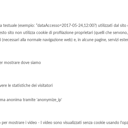
ma testuale (esempio: “dataAccesso=2017-05-24,12:00?) utilizzati dal sito c
uesto sito non utilizza cookie di profilazione proprietari (quelli che servon
i (necessari alla normale navigazione web) e, in alcune pagine, servizi est
per mostrare dove siamo
ere le statistiche dei visitatori
/
forma anonima tramite ‘anonymize_ip’
o per mostrare i video - I video sono visualizzati senza cookie usando l'