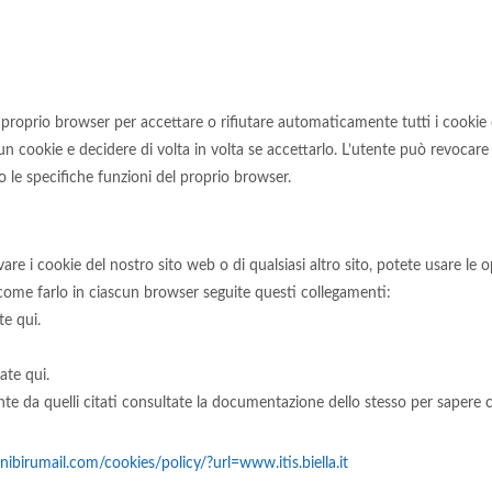
il proprio browser per accettare o rifiutare automaticamente tutti i cookie
cun cookie e decidere di volta in volta se accettarlo. L’utente può revocar
o le specifiche funzioni del proprio browser.
vare i cookie del nostro sito web o di qualsiasi altro sito, potete usare le 
ome farlo in ciascun browser seguite questi collegamenti:
e qui.
ate qui.
e da quelli citati consultate la documentazione dello stesso per sapere c
/nibirumail.com/cookies/policy/?url=www.itis.biella.it