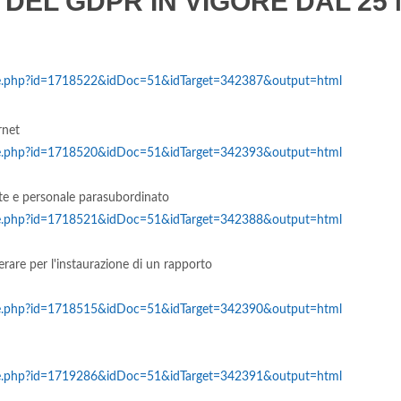
I DEL GDPR IN VIGORE DAL 25
hive.php?id=1718522&idDoc=51&idTarget=342387&output=html
rnet
hive.php?id=1718520&idDoc=51&idTarget=342393&output=html
te e personale parasubordinato
hive.php?id=1718521&idDoc=51&idTarget=342388&output=html
rare per l'instaurazione di un rapporto
hive.php?id=1718515&idDoc=51&idTarget=342390&output=html
hive.php?id=1719286&idDoc=51&idTarget=342391&output=html