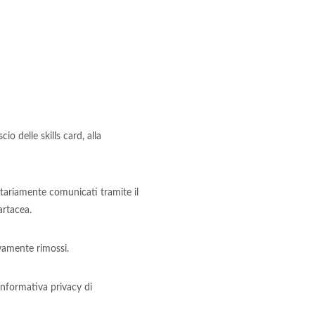
io delle skills card, alla
ontariamente comunicati tramite il
artacea.
ivamente rimossi.
'informativa privacy di