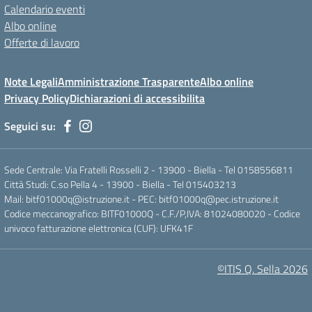
Calendario eventi
Albo online
Offerte di lavoro
Note Legali
Amministrazione Trasparente
Albo online
Privacy Policy
Dichiarazioni di accessibilita
Seguici su:
Sede Centrale: Via Fratelli Rosselli 2 - 13900 - Biella - Tel 0158556811
Città Studi: C.so Pella 4 - 13900 - Biella - Tel 015403213
Mail:
bitf01000q@istruzione.it
- PEC:
bitf01000q@pec.istruzione.it
Codice meccanografico: BITF01000Q - C.F./P,IVA: 81024080020 - Codice
univoco fatturazione elettronica (CUF): UFK41F
©ITIS Q. Sella 2026