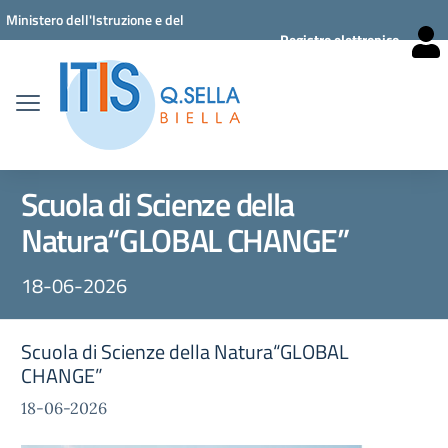
Vai ai contenuti
Vai al menu di navigazione
Vai al footer
Ministero dell'Istruzione e del
Registro elettronico
Merito
Scuola di Scienze della
Natura“GLOBAL CHANGE”
18-06-2026
Scuola di Scienze della Natura“GLOBAL
CHANGE”
18-06-2026