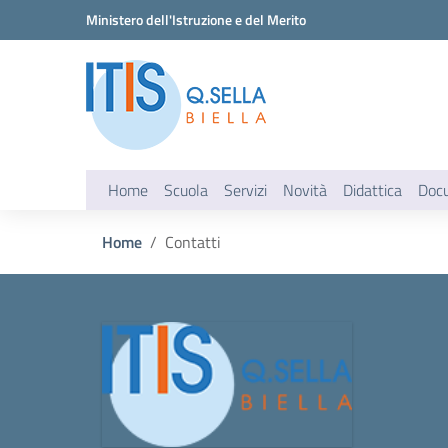
Vai ai contenuti
Vai al menu di navigazione
Vai al footer
Ministero dell'Istruzione e del Merito
Home
Scuola
Servizi
Novità
Didattica
Doc
Home
Contatti