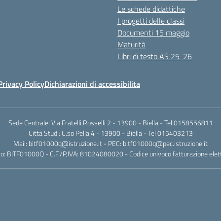
Le schede didattiche
I progetti delle classi
Documenti 15 maggio
Maturità
Libri di testo AS 25-26
Privacy Policy
Dichiarazioni di accessibilita
Sede Centrale: Via Fratelli Rosselli 2 - 13900 - Biella - Tel 0158556811
Città Studi: C.so Pella 4 - 13900 - Biella - Tel 015403213
Mail:
bitf01000q@istruzione.it
- PEC:
bitf01000q@pec.istruzione.it
o: BITF01000Q - C.F./P,IVA: 81024080020 - Codice univoco fatturazione elet