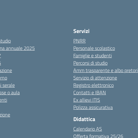
Servizi
studio
PNRR
ma annuale 2025
Personale scolastico
7
Famiglie e studenti
6
Percorsi di studio
azione
Amm trasparente e albo pretori
urno
Servizio di attenzione
i serale
Registro elettronico
sse o aula
Contatti e IBAN
nti
Ex allievi ITIS
Polizza assicurativa
zione
Didattica
Calendario AS
Offerta formativa 25/26