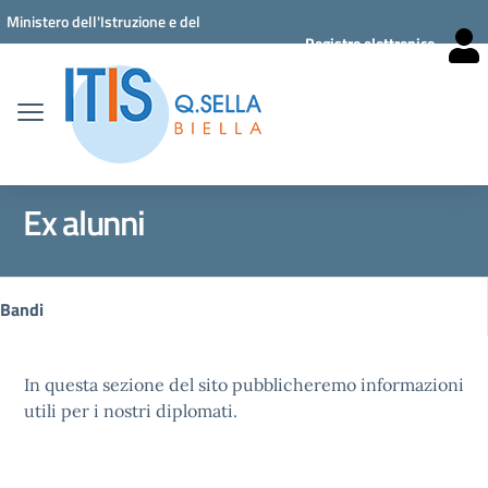
Vai ai contenuti
Vai al menu di navigazione
Vai al footer
Ministero dell'Istruzione e del
Registro elettronico
Merito
Ex alunni
Bandi
In questa sezione del sito pubblicheremo informazioni
utili per i nostri diplomati.