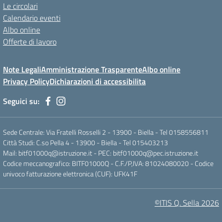
Le circolari
Calendario eventi
Albo online
Offerte di lavoro
Note Legali
Amministrazione Trasparente
Albo online
Privacy Policy
Dichiarazioni di accessibilita
Seguici su:
Sede Centrale: Via Fratelli Rosselli 2 - 13900 - Biella - Tel 0158556811
Città Studi: C.so Pella 4 - 13900 - Biella - Tel 015403213
Mail:
bitf01000q@istruzione.it
- PEC:
bitf01000q@pec.istruzione.it
Codice meccanografico: BITF01000Q - C.F./P,IVA: 81024080020 - Codice
univoco fatturazione elettronica (CUF): UFK41F
©ITIS Q. Sella 2026