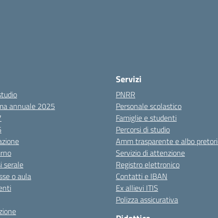
Servizi
studio
PNRR
ma annuale 2025
Personale scolastico
7
Famiglie e studenti
6
Percorsi di studio
azione
Amm trasparente e albo pretori
urno
Servizio di attenzione
i serale
Registro elettronico
sse o aula
Contatti e IBAN
nti
Ex allievi ITIS
Polizza assicurativa
zione