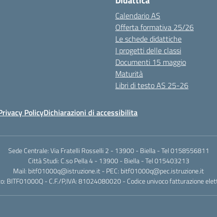
Didattica
Calendario AS
Offerta formativa 25/26
Le schede didattiche
I progetti delle classi
Documenti 15 maggio
Maturità
Libri di testo AS 25-26
Privacy Policy
Dichiarazioni di accessibilita
Sede Centrale: Via Fratelli Rosselli 2 - 13900 - Biella - Tel 0158556811
Città Studi: C.so Pella 4 - 13900 - Biella - Tel 015403213
Mail:
bitf01000q@istruzione.it
- PEC:
bitf01000q@pec.istruzione.it
o: BITF01000Q - C.F./P,IVA: 81024080020 - Codice univoco fatturazione elet