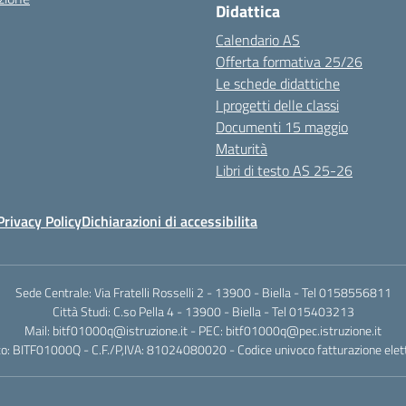
Didattica
Calendario AS
Offerta formativa 25/26
Le schede didattiche
I progetti delle classi
Documenti 15 maggio
Maturità
Libri di testo AS 25-26
Privacy Policy
Dichiarazioni di accessibilita
Sede Centrale: Via Fratelli Rosselli 2 - 13900 - Biella - Tel 0158556811
Città Studi: C.so Pella 4 - 13900 - Biella - Tel 015403213
Mail:
bitf01000q@istruzione.it
- PEC:
bitf01000q@pec.istruzione.it
o: BITF01000Q - C.F./P,IVA: 81024080020 - Codice univoco fatturazione elet