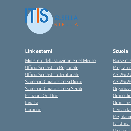
Link esterni
Scuola
Ministero dell'Istruzione e del Merito
Borse di 
Ufficio Scolastico Regionale
Program
Ufficio Scolastico Territoriale
AS 26/2
Scuola in Chiaro - Corsi Diurni
AS 25/2
Scuola in Chiaro - Corsi Serali
Organizz
Iscrizioni On LIne
Orario di
Invalsi
Orari cors
Comune
Cerca cla
Regolame
La storia
Presenta