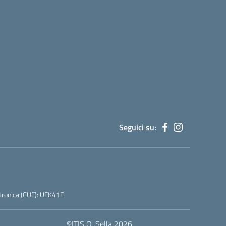
Seguici su:
tronica (CUF): UFK41F
©ITIS Q. Sella 2026