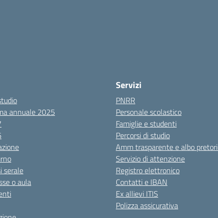
Servizi
studio
PNRR
ma annuale 2025
Personale scolastico
7
Famiglie e studenti
6
Percorsi di studio
azione
Amm trasparente e albo pretori
urno
Servizio di attenzione
i serale
Registro elettronico
sse o aula
Contatti e IBAN
nti
Ex allievi ITIS
Polizza assicurativa
zione