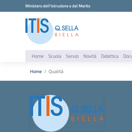
Vai ai contenuti
Vai al menu di navigazione
Vai al footer
Ministero dell'Istruzione e del Merito
Home
Scuola
Servizi
Novità
Didattica
Doc
Home
Qualità