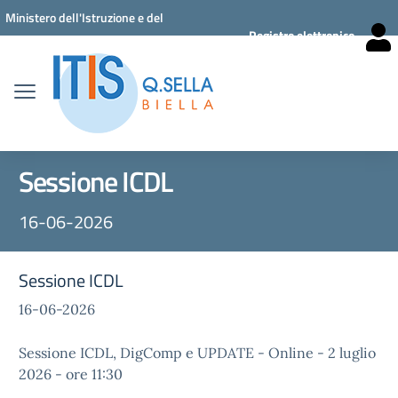
Vai ai contenuti
Vai al menu di navigazione
Vai al footer
Ministero dell'Istruzione e del
Registro elettronico
Merito
Sessione ICDL
16-06-2026
Sessione ICDL
16-06-2026
Sessione ICDL, DigComp e UPDATE - Online - 2 luglio
2026 - ore 11:30