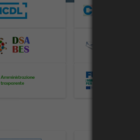
 of ICDL
Image of CTS
e of DSA/BES
Image of Accesso web-mail
 of Albo online
Image of PNRR