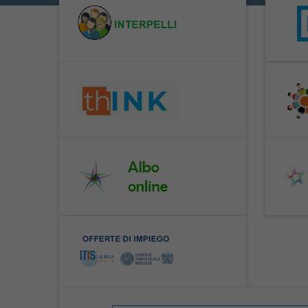
Image of Interpelli
Image
Image of Giornalino
Imag
Image of Amministrazione trasparente
Image
Image of Offerte di lavoro