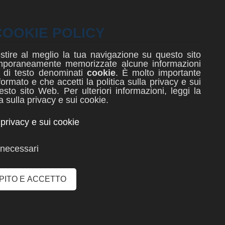
Registro elettronico
COOKIE POLICY
Seguici su:
stire al meglio la tua navigazione su questo sito
mporaneamente memorizzate alcune informazioni
le di testo denominati
cookie
. È molto importante
formato e che accetti la politica sulla privacy e sui
sto sito Web. Per ulteriori informazioni, leggi la
ca sulla privacy e sui cookie.
a privacy e sui cookie
necessari
APITO E ACCETTO
Iscrizione corsi
Concorso
serale
fotografico
Sono aperte le iscrizioni
leggi il regolamento