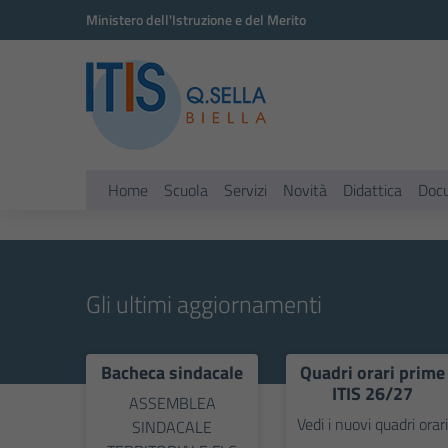
Vai ai contenuti
Vai al menu di navigazione
Vai al footer
Ministero dell'Istruzione e del Merito
Home
Scuola
Servizi
Novità
Didattica
Doc
Gli ultimi aggiornamenti
Bacheca sindacale
Quadri orari prime
ITIS 26/27
ASSEMBLEA
Vedi i nuovi quadri orari
SINDACALE