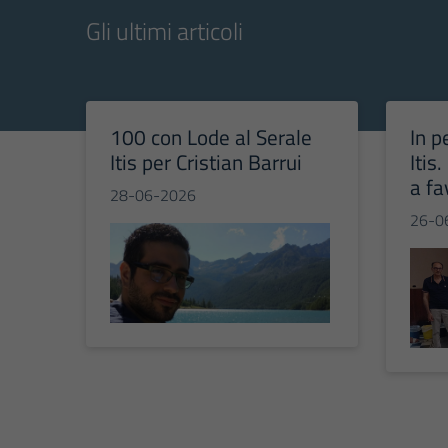
Gli ultimi articoli
100 con Lode al Serale
In p
Itis per Cristian Barrui
Itis
a fa
28-06-2026
26-0