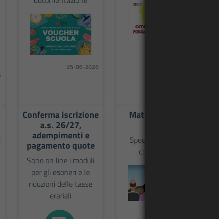
documentazione
21-06-2026
25-06-2026
6
-
Conferma iscrizione
Maturità 2025-
a.s. 26/27,
2026
adempimenti e
i
Speciale Maturità:
pagamento quote
commissioni
Sono on line i moduli
per gli esoneri e le
riduzioni delle tasse
erariali
04-06-2026