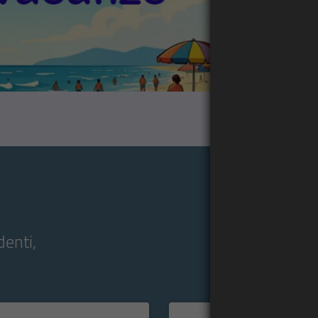
denti,