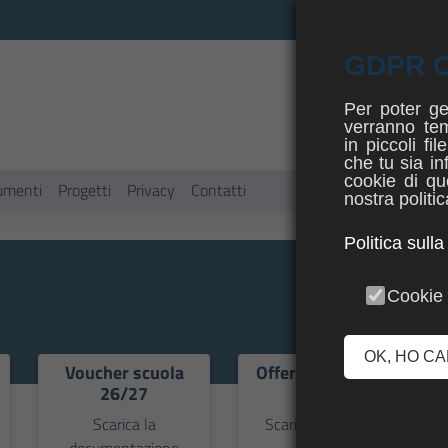
GDPR 
Per poter ge
verranno te
in piccoli fi
che tu sia in
cookie di que
umenti
Progetti
Privacy
Contatti
nostra politi
Politica sull
Cookie 
OK, HO C
Voucher scuola
Offerta formativa
26/27
ASL
Scarica la
Scarica il catalogo