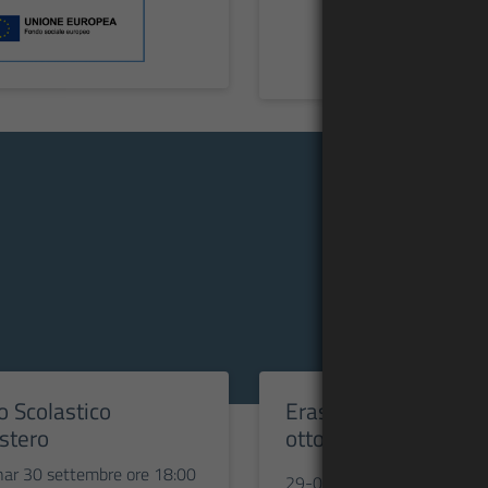
 Scolastico
Erasmus Days -18
Estero
ottobre 2025
ar 30 settembre ore 18:00
29-09-2025