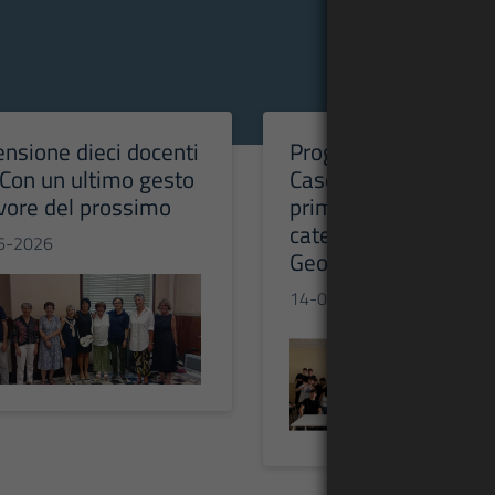
ensione dieci docenti
Progetto “STEM to BI
. Con un ultimo gesto
Cascina Oremo: l’Itis
vore del prossimo
primeggia nelle
categorie Robotica e
6-2026
Geologia
14-06-2026