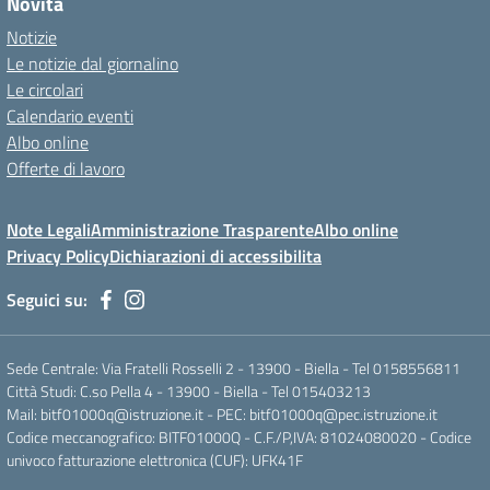
Novità
Notizie
Le notizie dal giornalino
Le circolari
Calendario eventi
Albo online
Offerte di lavoro
Note Legali
Amministrazione Trasparente
Albo online
Privacy Policy
Dichiarazioni di accessibilita
Seguici su:
Sede Centrale: Via Fratelli Rosselli 2 - 13900 - Biella - Tel 0158556811
Città Studi: C.so Pella 4 - 13900 - Biella - Tel 015403213
Mail:
bitf01000q@istruzione.it
- PEC:
bitf01000q@pec.istruzione.it
Codice meccanografico: BITF01000Q - C.F./P,IVA: 81024080020 - Codice
univoco fatturazione elettronica (CUF): UFK41F