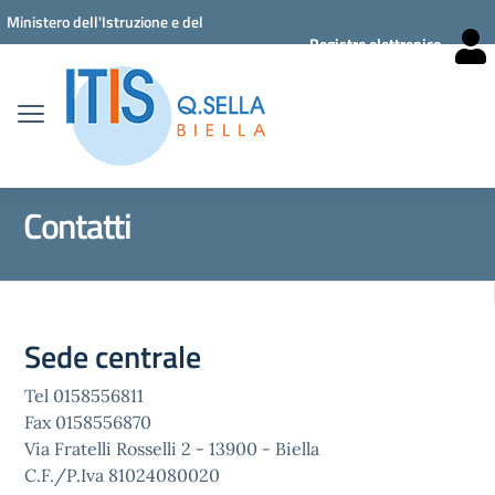
Vai ai contenuti
Vai al menu di navigazione
Vai al footer
Ministero dell'Istruzione e del
Registro elettronico
Merito
Contatti
Sede centrale
Tel 0158556811
Fax 0158556870
Via Fratelli Rosselli 2 - 13900 - Biella
C.F./P.Iva 81024080020