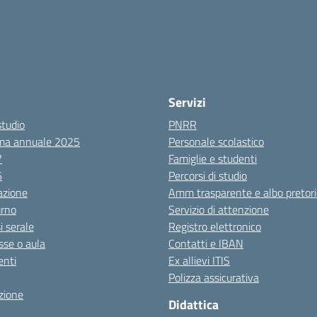
Servizi
studio
PNRR
ma annuale 2025
Personale scolastico
7
Famiglie e studenti
6
Percorsi di studio
azione
Amm trasparente e albo pretori
urno
Servizio di attenzione
i serale
Registro elettronico
sse o aula
Contatti e IBAN
nti
Ex allievi ITIS
Polizza assicurativa
zione
Didattica