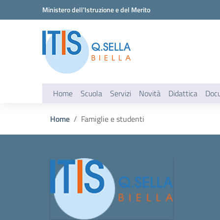
Vai ai contenuti
Vai al menu di navigazione
Vai al footer
Ministero dell'Istruzione e del Merito
Home
Scuola
Servizi
Novità
Didattica
Doc
Home
Famiglie e studenti