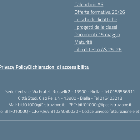
Calendario AS
Offerta formativa 25/26
Le schede didattiche
I progetti delle classi
Documenti 15 maggio
Maturità
Libri di testo AS 25-26
Privacy Policy
Dichiarazioni di accessibilita
Sede Centrale: Via Fratelli Rosselli 2 - 13900 - Biella - Tel 0158556811
Città Studi: C.so Pella 4 - 13900 - Biella - Tel 015403213
Mail:
bitf01000q@istruzione.it
- PEC:
bitf01000q@pec.istruzione.it
o: BITF01000Q - C.F./P,IVA: 81024080020 - Codice univoco fatturazione elet