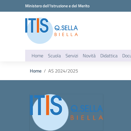
Vai ai contenuti
Vai al menu di navigazione
Vai al footer
Ministero dell'Istruzione e del Merito
Home
Scuola
Servizi
Novità
Didattica
Doc
Home
AS 2024/2025