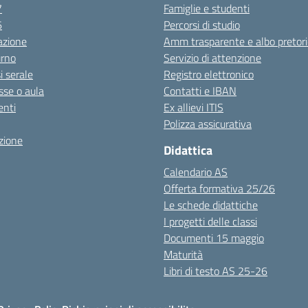
7
Famiglie e studenti
6
Percorsi di studio
azione
Amm trasparente e albo pretori
urno
Servizio di attenzione
i serale
Registro elettronico
sse o aula
Contatti e IBAN
nti
Ex allievi ITIS
Polizza assicurativa
zione
Didattica
Calendario AS
Offerta formativa 25/26
Le schede didattiche
I progetti delle classi
Documenti 15 maggio
Maturità
Libri di testo AS 25-26