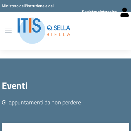
Vai ai contenuti
Vai al menu di navigazione
Vai al footer
Ministero dell'Istruzione e del
Registro elettronico
Merito
Eventi
Gli appuntamenti da non perdere