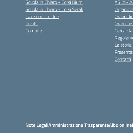
Scuola in Chiaro - Corsi Diurni
AS 25/2
Scuola in Chiaro - Corsi Serali
Organizz
Iscrizioni On LIne
Orario di
Invalsi
Orari cors
Comune
Cerca cla
Regolame
La storia
Presenta
Contatti
Note Legali
Amministrazione Trasparente
Albo online