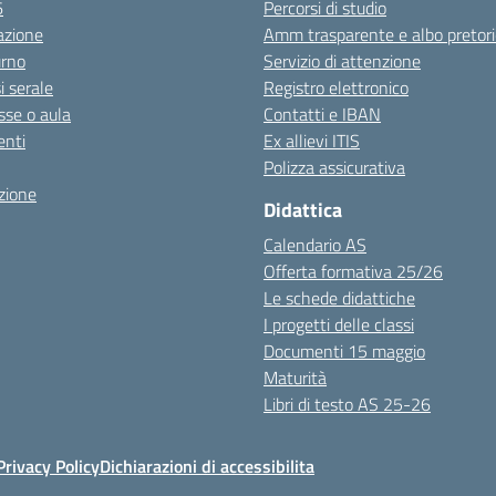
6
Percorsi di studio
azione
Amm trasparente e albo pretori
urno
Servizio di attenzione
i serale
Registro elettronico
sse o aula
Contatti e IBAN
nti
Ex allievi ITIS
Polizza assicurativa
zione
Didattica
Calendario AS
Offerta formativa 25/26
Le schede didattiche
I progetti delle classi
Documenti 15 maggio
Maturità
Libri di testo AS 25-26
Privacy Policy
Dichiarazioni di accessibilita