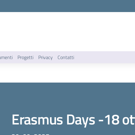
umenti
Progetti
Privacy
Contatti
Erasmus Days -18 ot