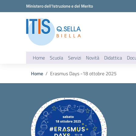
Vai ai contenuti
Vai al menu di navigazione
Vai al footer
Ministero dell'Istruzione e del Merito
Home
Scuola
Servizi
Novità
Didattica
Doc
Home
Erasmus Days -18 ottobre 2025