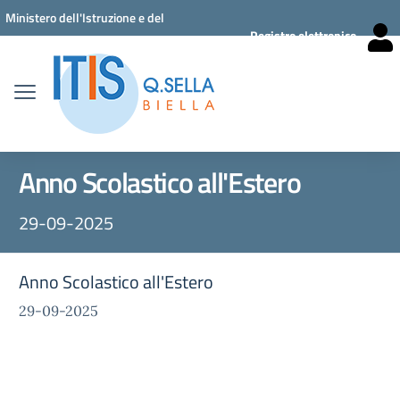
Vai ai contenuti
Vai al menu di navigazione
Vai al footer
Ministero dell'Istruzione e del
Registro elettronico
Merito
Anno Scolastico all'Estero
29-09-2025
Anno Scolastico all'Estero
29-09-2025