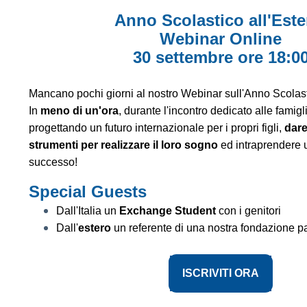
Anno Scolastico all'Est
Webinar Online
30 settembre ore 18:0
Mancano pochi giorni al nostro Webinar sull'Anno Scolasti
In
meno di un'ora
, durante l'incontro dedicato alle famig
progettando un futuro internazionale per i propri figli,
dare
strumenti per realizzare il loro sogno
ed intraprendere 
successo!
Special Guests
Dall'Italia un
Exchange Student
con i genitori
Dall'
estero
un referente di una nostra fondazione p
ISCRIVITI ORA