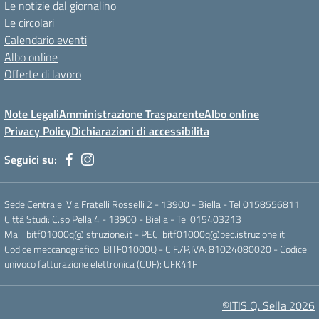
Le notizie dal giornalino
Le circolari
Calendario eventi
Albo online
Offerte di lavoro
Note Legali
Amministrazione Trasparente
Albo online
Privacy Policy
Dichiarazioni di accessibilita
Seguici su:
Sede Centrale: Via Fratelli Rosselli 2 - 13900 - Biella - Tel 0158556811
Città Studi: C.so Pella 4 - 13900 - Biella - Tel 015403213
Mail:
bitf01000q@istruzione.it
- PEC:
bitf01000q@pec.istruzione.it
Codice meccanografico: BITF01000Q - C.F./P,IVA: 81024080020 - Codice
univoco fatturazione elettronica (CUF): UFK41F
©ITIS Q. Sella 2026