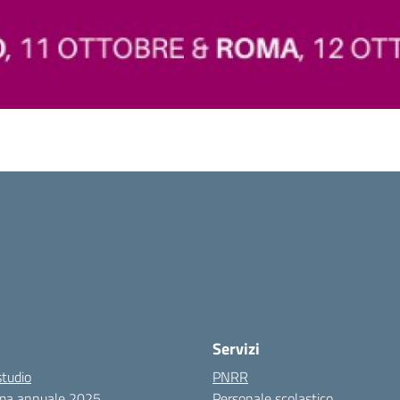
Servizi
studio
PNRR
ma annuale 2025
Personale scolastico