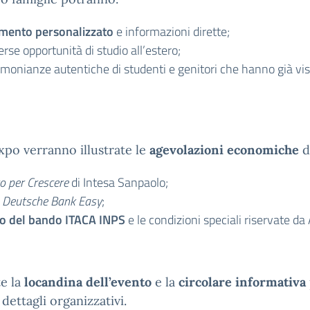
mento personalizzato
e informazioni dirette;
rse opportunità di studio all’estero;
timonianze autentiche di studenti e genitori che hanno già vi
Expo verranno illustrate le
agevolazioni economiche
d
o per Crescere
di Intesa Sanpaolo;
o
Deutsche Bank Easy
;
io del bando ITACA INPS
e le condizioni speciali riservate da
te la
locandina dell’evento
e la
circolare informativa
 dettagli organizzativi.