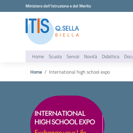
Vai ai contenuti
Vai al menu di navigazione
Vai al footer
Ministero dell'Istruzione e del Merito
Home
Scuola
Servizi
Novità
Didattica
Doc
Home
International high school expo