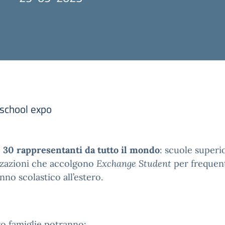
 school expo
e
30 rappresentanti da tutto il mondo
: scuole superio
izzazioni che accolgono
Exchange Student
per frequent
no scolastico all’estero.
oro famiglie potranno: