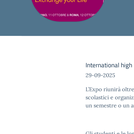
International high
29-09-2025
L’Expo riunirà oltr
scolastici e organ
un semestre o un an
Gli studenti e le l