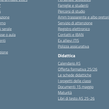
7
Famiglie e studenti
6
Percorsi di studio
azione
Amm trasparente e albo pretori
urno
Servizio di attenzione
i serale
Registro elettronico
sse o aula
Contatti e IBAN
nti
Ex allievi ITIS
Polizza assicurativa
zione
Didattica
Calendario AS
Offerta formativa 25/26
Le schede didattiche
I progetti delle classi
Documenti 15 maggio
Maturità
Libri di testo AS 25-26