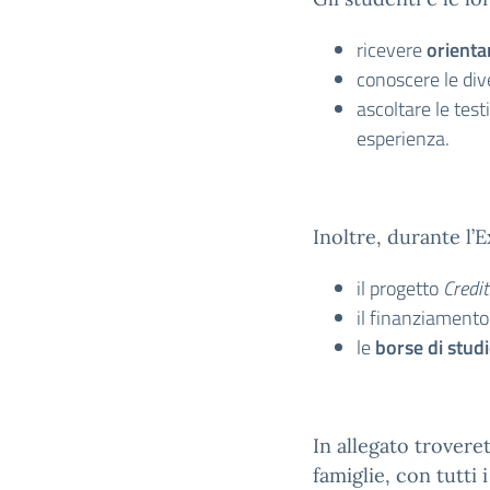
ricevere
orienta
conoscere le dive
ascoltare le tes
esperienza.
Inoltre, durante l’
il progetto
Credit
il finanziament
le
borse di stud
In allegato trovere
famiglie, con tutti i