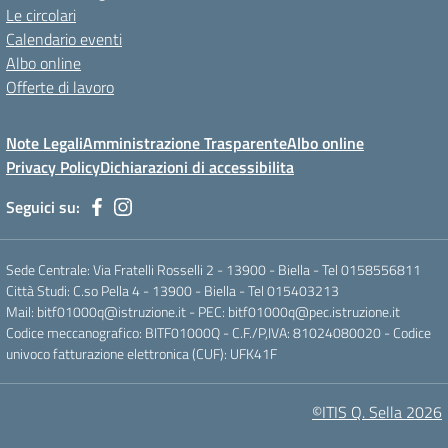
Le circolari
Calendario eventi
Albo online
Offerte di lavoro
Note Legali
Amministrazione Trasparente
Albo online
Privacy Policy
Dichiarazioni di accessibilita
Seguici su:
Sede Centrale: Via Fratelli Rosselli 2 - 13900 - Biella - Tel 0158556811
Città Studi: C.so Pella 4 - 13900 - Biella - Tel 015403213
Mail:
bitf01000q@istruzione.it
- PEC:
bitf01000q@pec.istruzione.it
Codice meccanografico: BITF01000Q - C.F./P,IVA: 81024080020 - Codice
univoco fatturazione elettronica (CUF): UFK41F
©ITIS Q. Sella 2026