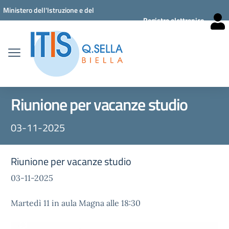
Vai ai contenuti
Vai al menu di navigazione
Vai al footer
Ministero dell'Istruzione e del
Registro elettronico
Merito
Riunione per vacanze studio
03-11-2025
Riunione per vacanze studio
03-11-2025
Martedì 11 in aula Magna alle 18:30