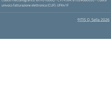
univoco fatturazione elettronica (CUF): UFK41F
©ITIS Q. Sella 2026