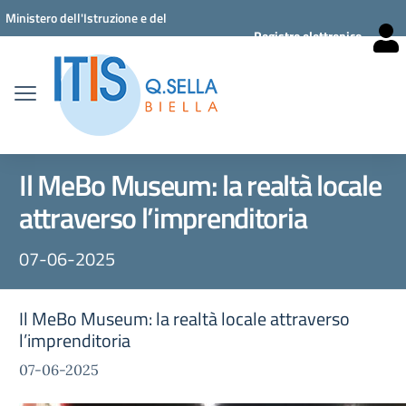
Vai ai contenuti
Vai al menu di navigazione
Vai al footer
Ministero dell'Istruzione e del
Registro elettronico
Merito
Il MeBo Museum: la realtà locale
attraverso l’imprenditoria
07-06-2025
Il MeBo Museum: la realtà locale attraverso
l’imprenditoria
07-06-2025