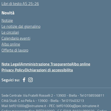
Libri di testo AS 25-26
Novità
Notizie
Le notizie dal giornalino
Le circolari
Calendario eventi
Albo online
Offerte di lavoro
Note Legali
Amministrazione Trasparente
Albo online
Privacy Policy
Dichiarazioni di accessibilita
Seguici su:
Sede Centrale: Via Fratelli Rosselli 2 - 13900 - Biella - Tel 0158556811
Città Studi: C.so Pella 4 - 13900 - Biella - Tel 015403213
Mail:
bitf01000q@istruzione.it
- PEC:
bitf01000q@pec.istruzione.it
Codice meccanografico: BITF01000Q - C.F./P,IVA: 81024080020 - Codice