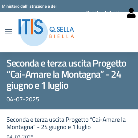
Vai ai contenuti
Vai al menu di navigazione
Vai al footer
Ministero dell'Istruzione e del
Registro elettronico
Merito
Seconda e terza uscita Progetto
“Cai-Amare la Montagna” - 24
giugno e 1 luglio
04-07-2025
Seconda e terza uscita Progetto “Cai-Amare la
Montagna” - 24 giugno e 1 luglio
04-07-2025