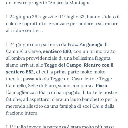
del nostro progetto “Amare la Montagna”.
Il 24 giugno 26 ragazzi e il 1° luglio 32, hanno sfidato il
caldo e soprattutto le zanzare per andare a sistemare
altri due sentieri.
Il 24 giugno con partenza da
Fraz. Forgnengo
di
Campiglia Cervo,
sentiero E80
, con un primo tratto
all’ombra provvidenziale di una bellissima faggeta,
siamo arrivati alle
Tegge del Campo
.
Rientro con il
sentiero E82
, di cui la prima parte molto molto
incolta, passando da Tegge del Castelletto e Tegge
Campello, Selle di Piaro, siamo comparsi a
Piaro
.
L’accoglienza a Piaro ci ha ripagato di tutte le nostre
fatiche; ad aspettarci c’era un lauto banchetto per la
merenda allestito da una famiglia di soci CAi e dalla
frazione intera.
Il 1° luglio invece la partenza è stata molto più bassa,