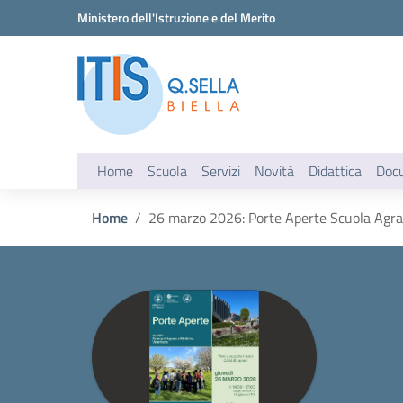
Vai ai contenuti
Vai al menu di navigazione
Vai al footer
Ministero dell'Istruzione e del Merito
Home
Scuola
Servizi
Novità
Didattica
Doc
Home
26 marzo 2026: Porte Aperte Scuola Agrar