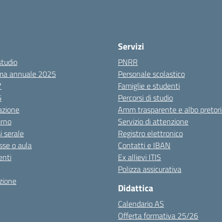
Servizi
studio
PNRR
ma annuale 2025
Personale scolastico
7
Famiglie e studenti
6
Percorsi di studio
azione
Amm trasparente e albo pretori
urno
Servizio di attenzione
i serale
Registro elettronico
sse o aula
Contatti e IBAN
nti
Ex allievi ITIS
Polizza assicurativa
zione
Didattica
Calendario AS
Offerta formativa 25/26