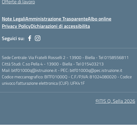
Offerte di lavoro
Note Legali
Amministrazione Trasparente
Albo online
Privacy Policy
Dichiarazioni di accessibilita
Seguici su:
Sede Centrale: Via Fratelli Rosselli 2 - 13900 - Biella - Tel 0158556811
Città Studi: C.so Pella 4 - 13900 - Biella - Tel 015403213
Mail:
bitf01000q@istruzione.it
- PEC:
bitf01000q@pec.istruzione.it
Codice meccanografico: BITF01000Q - C.F./P,IVA: 81024080020 - Codice
univoco fatturazione elettronica (CUF): UFK41F
©ITIS Q. Sella 2026