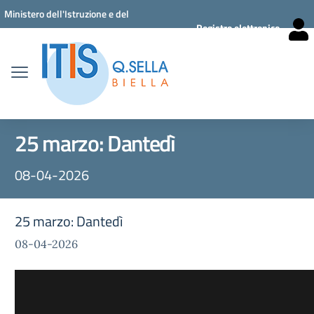
Vai ai contenuti
Vai al menu di navigazione
Vai al footer
Ministero dell'Istruzione e del
Registro elettronico
Merito
25 marzo: Dantedì
08-04-2026
25 marzo: Dantedì
08-04-2026