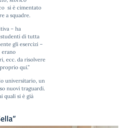
ico si è cimentato
re a squadre.
itiva – ha
tudenti di tutta
ente gli esercizi –
– erano
i, ecc. da risolvere
proprio qui.”
lo universitario, un
rso nuovi traguardi.
 quali si è già
ella”