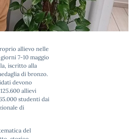
roprio allievo nelle
 giorni 7-10 maggio
a, iscritto alla
medaglia di bronzo.
didati devono
125.600 allievi
o 65.000 studenti dai
zionale di
tematica del
tto, storico