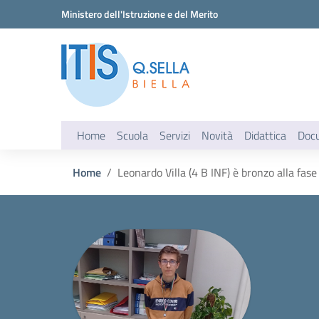
Vai ai contenuti
Vai al menu di navigazione
Vai al footer
Ministero dell'Istruzione e del Merito
Home
Scuola
Servizi
Novità
Didattica
Doc
Home
Leonardo Villa (4 B INF) è bronzo alla fas