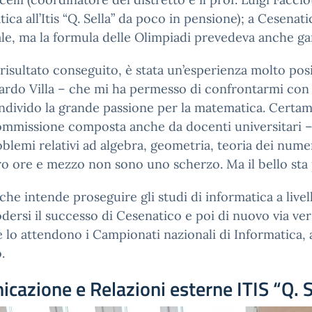
ca all’Itis “Q. Sella” da poco in pensione); a Cesenat
ale, ma la formula delle Olimpiadi prevedeva anche ga
o risultato conseguito, è stata un’esperienza molto pos
o Villa – che mi ha permesso di confrontarmi con s
condivido la grande passione per la matematica. Certam
ommissione composta anche da docenti universitari 
oblemi relativi ad algebra, geometria, teoria dei numer
o ore e mezzo non sono uno scherzo. Ma il bello sta 
he intende proseguire gli studi di informatica a livel
odersi il successo di Cesenatico e poi di nuovo via ve
lo attendono i Campionati nazionali di Informatica, ai
.
icazione e Relazioni esterne ITIS “Q. S