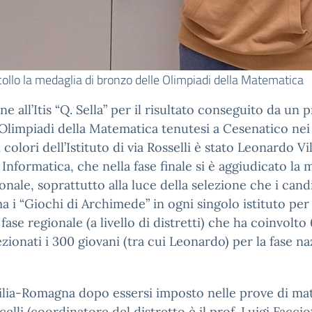
collo la medaglia di bronzo delle Olimpiadi della Matematica
 all’Itis “Q. Sella” per il risultato conseguito da un p
e Olimpiadi della Matematica tenutesi a Cesenatico nei
 colori dell’Istituto di via Rosselli è stato Leonardo Vill
 Informatica, che nella fase finale si è aggiudicato la 
onale, soprattutto alla luce della selezione che i can
a i “Giochi di Archimede” in ogni singolo istituto per 
 fase regionale (a livello di distretti) che ha coinvolt
ezionati i 300 giovani (tra cui Leonardo) per la fase na
Emilia-Romagna dopo essersi imposto nelle prove di ma
celli (coordinatore del distretto è il prof. Luigi Faccio