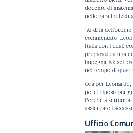
docente di matemati
nelle gara individu
“Al di là dell’ottim
commentato Leonard
Italia con i quali 
preparati da una c
impegnativi: sei pr
nel tempo di quattr
Ora per Leonardo, c
po’ di riposo per g
Perché a settembre 
assicurato l’accesso
Ufficio Comun