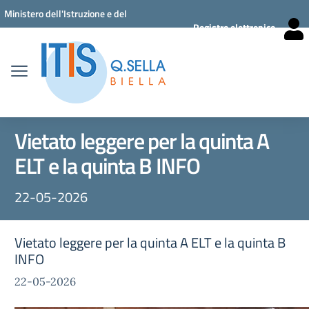
Vai ai contenuti
Vai al menu di navigazione
Vai al footer
Ministero dell'Istruzione e del
Registro elettronico
Merito
Vietato leggere per la quinta A
ELT e la quinta B INFO
22-05-2026
Vietato leggere per la quinta A ELT e la quinta B
INFO
22-05-2026