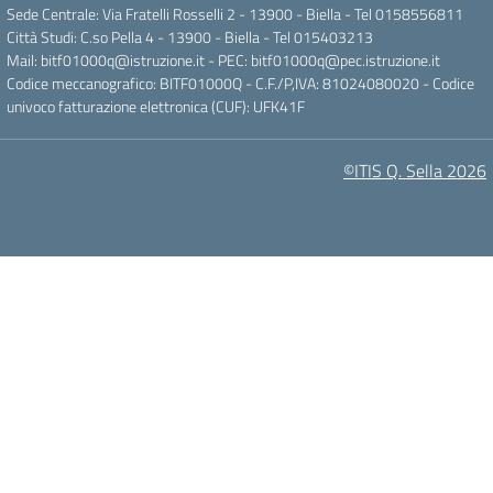
Sede Centrale: Via Fratelli Rosselli 2 - 13900 - Biella - Tel 0158556811
Città Studi: C.so Pella 4 - 13900 - Biella - Tel 015403213
Mail:
bitf01000q@istruzione.it
- PEC:
bitf01000q@pec.istruzione.it
Codice meccanografico: BITF01000Q - C.F./P,IVA: 81024080020 - Codice
univoco fatturazione elettronica (CUF): UFK41F
©ITIS Q. Sella 2026