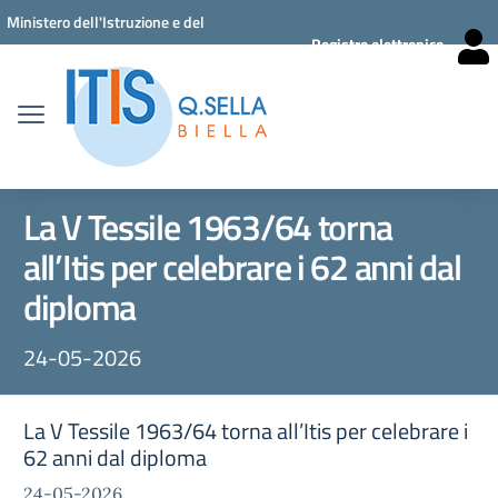
Vai ai contenuti
Vai al menu di navigazione
Vai al footer
Ministero dell'Istruzione e del
Registro elettronico
Merito
La V Tessile 1963/64 torna
all’Itis per celebrare i 62 anni dal
diploma
24-05-2026
La V Tessile 1963/64 torna all’Itis per celebrare i
62 anni dal diploma
24-05-2026