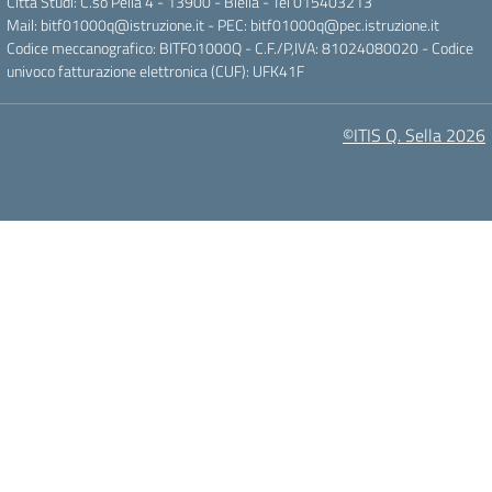
Città Studi: C.so Pella 4 - 13900 - Biella - Tel 015403213
Mail:
bitf01000q@istruzione.it
- PEC:
bitf01000q@pec.istruzione.it
Codice meccanografico: BITF01000Q - C.F./P,IVA: 81024080020 - Codice
univoco fatturazione elettronica (CUF): UFK41F
©ITIS Q. Sella 2026