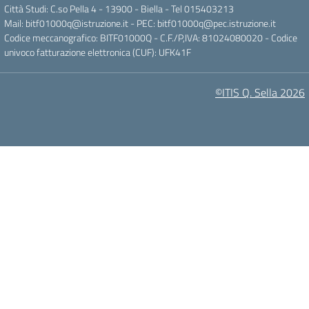
Città Studi: C.so Pella 4 - 13900 - Biella - Tel 015403213
Mail:
bitf01000q@istruzione.it
- PEC:
bitf01000q@pec.istruzione.it
Codice meccanografico: BITF01000Q - C.F./P,IVA: 81024080020 - Codice
univoco fatturazione elettronica (CUF): UFK41F
©ITIS Q. Sella 2026