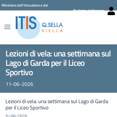
Vai ai contenuti
Vai al menu di navigazione
Vai al footer
Ministero dell'Istruzione e del
Registro elettronico
Merito
Lezioni di vela: una settimana sul
Lago di Garda per il Liceo
Sportivo
11-06-2026
Lezioni di vela: una settimana sul Lago di Garda
per il Liceo Sportivo
11-06-2026