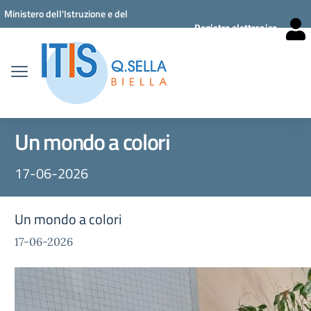
Vai ai contenuti
Vai al menu di navigazione
Vai al footer
Ministero dell'Istruzione e del
Registro elettronico
Merito
Un mondo a colori
17-06-2026
Un mondo a colori
17-06-2026