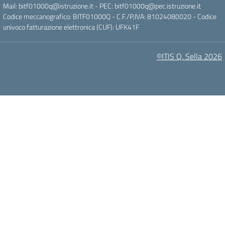
Mail:
bitf01000q@istruzione.it
- PEC:
bitf01000q@pec.istruzione.it
Codice meccanografico: BITF01000Q - C.F./P,IVA: 81024080020 - Codice
univoco fatturazione elettronica (CUF): UFK41F
©ITIS Q. Sella 2026