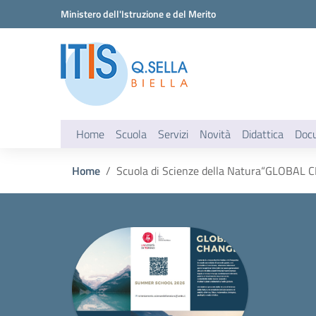
Vai ai contenuti
Vai al menu di navigazione
Vai al footer
Ministero dell'Istruzione e del Merito
Home
Scuola
Servizi
Novità
Didattica
Doc
Home
Scuola di Scienze della Natura“GLOBAL