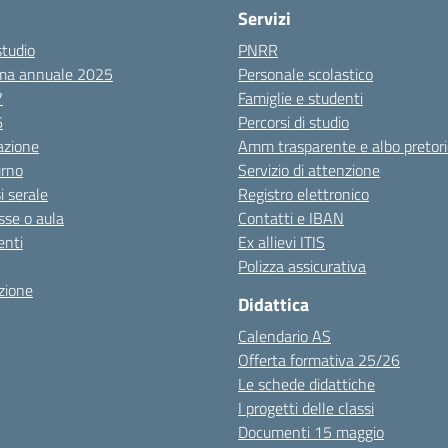
Servizi
studio
PNRR
ma annuale 2025
Personale scolastico
7
Famiglie e studenti
6
Percorsi di studio
azione
Amm trasparente e albo pretori
urno
Servizio di attenzione
i serale
Registro elettronico
sse o aula
Contatti e IBAN
nti
Ex allievi ITIS
Polizza assicurativa
zione
Didattica
Calendario AS
Offerta formativa 25/26
Le schede didattiche
I progetti delle classi
Documenti 15 maggio