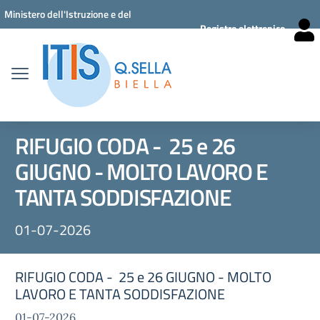
Vai ai contenuti
Vai al menu di navigazione
Vai al footer
Ministero dell'Istruzione e del
Registro elettronico
Merito
RIFUGIO CODA - 25 e 26
GIUGNO - MOLTO LAVORO E
TANTA SODDISFAZIONE
01-07-2026
RIFUGIO CODA - 25 e 26 GIUGNO - MOLTO
LAVORO E TANTA SODDISFAZIONE
01-07-2026