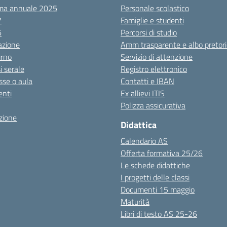
ma annuale 2025
Personale scolastico
7
Famiglie e studenti
6
Percorsi di studio
azione
Amm trasparente e albo pretori
urno
Servizio di attenzione
i serale
Registro elettronico
sse o aula
Contatti e IBAN
nti
Ex allievi ITIS
Polizza assicurativa
zione
Didattica
Calendario AS
Offerta formativa 25/26
Le schede didattiche
I progetti delle classi
Documenti 15 maggio
Maturità
Libri di testo AS 25-26