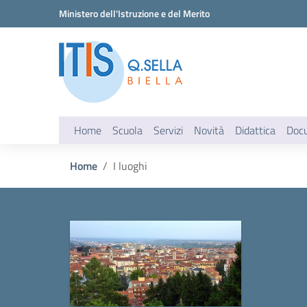
Vai ai contenuti
Vai al menu di navigazione
Vai al footer
Ministero dell'Istruzione e del Merito
Home
Scuola
Servizi
Novità
Didattica
Doc
Home
I luoghi