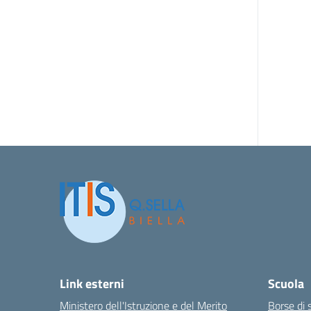
Link esterni
Scuola
Ministero dell'Istruzione e del Merito
Borse di 