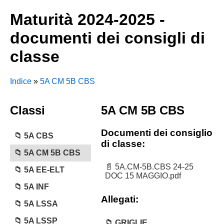
Maturità 2024-2025 -
documenti dei consigli di
classe
Indice
»
5A CM 5B CBS
Classi
5A CM 5B CBS
Documenti dei consiglio
5A CBS
di classe:
5A CM 5B CBS
5A.CM-5B.CBS 24-25
5A EE-ELT
DOC 15 MAGGIO.pdf
5A INF
Allegati:
5A LSSA
5A LSSP
GRIGLIE