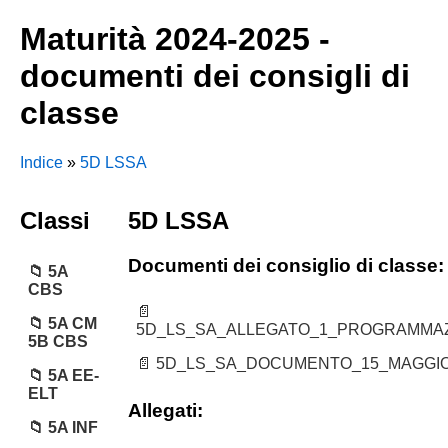
Maturità 2024-2025 -
documenti dei consigli di
classe
Indice
»
5D LSSA
Classi
5D LSSA
Documenti dei consiglio di classe:
5A
CBS
5A CM
5D_LS_SA_ALLEGATO_1_PROGRAMMAZI
5B CBS
5D_LS_SA_DOCUMENTO_15_MAGGIO.
5A EE-
ELT
Allegati:
5A INF