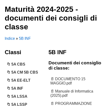
Maturità 2024-2025 -
documenti dei consigli di
classe
Indice
»
5B INF
Classi
5B INF
Documenti dei consiglio
5A CBS
di classe:
5A CM 5B CBS
DOCUMENTO 15
5A EE-ELT
MAGGIO.pdf
5A INF
Manuale di Informatica
(2025).pdf
5A LSSA
PROGRAMMAZIONE
5A LSSP