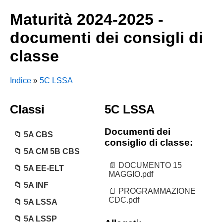
Maturità 2024-2025 -
documenti dei consigli di
classe
Indice
»
5C LSSA
Classi
5C LSSA
Documenti dei
5A CBS
consiglio di classe:
5A CM 5B CBS
DOCUMENTO 15
5A EE-ELT
MAGGIO.pdf
5A INF
PROGRAMMAZIONE
CDC.pdf
5A LSSA
5A LSSP