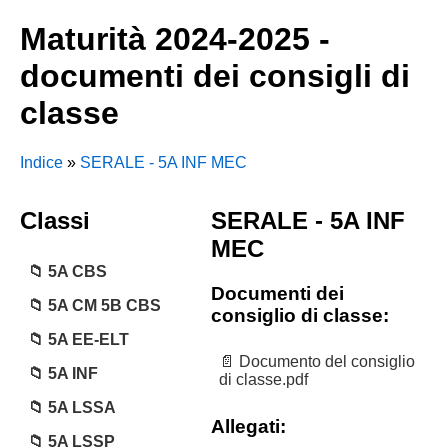
Maturità 2024-2025 -
documenti dei consigli di
classe
Indice
»
SERALE - 5A INF MEC
Classi
SERALE - 5A INF
MEC
5A CBS
Documenti dei
5A CM 5B CBS
consiglio di classe:
5A EE-ELT
Documento del consiglio
5A INF
di classe.pdf
5A LSSA
Allegati:
5A LSSP